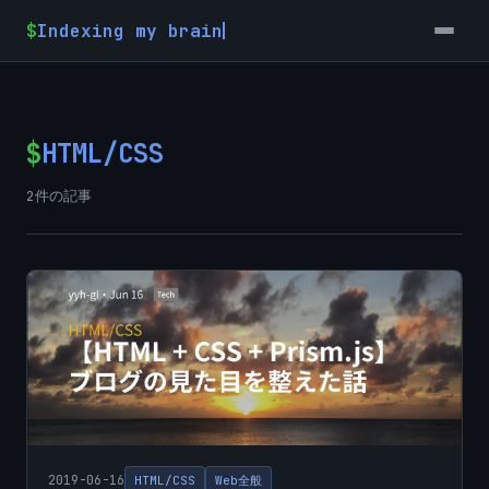
$
Indexing my brain
$
HTML/CSS
2件の記事
2019-06-16
HTML/CSS
Web全般