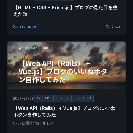
【HTML + CSS + Prism.js】ブログの見た目を整
えた話
read_more()
1min
2019-06-08
Web API
Vue.js
HTML/CSS
【Web API（Rails） + Vue.js】ブログのいいね
ボタン自作してみた
いいね機能つけました