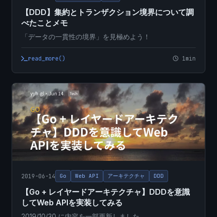
【DDD】集約とトランザクション境界について調
べたことメモ
「データの一貫性の境界」を見極めよう！
read_more()
1min
2019-06-14
Go
Web API
アーキテクチャ
DDD
【Go + レイヤードアーキテクチャ】DDDを意識
してWeb APIを実装してみる
2019/10/30 に内容を一部更新しました