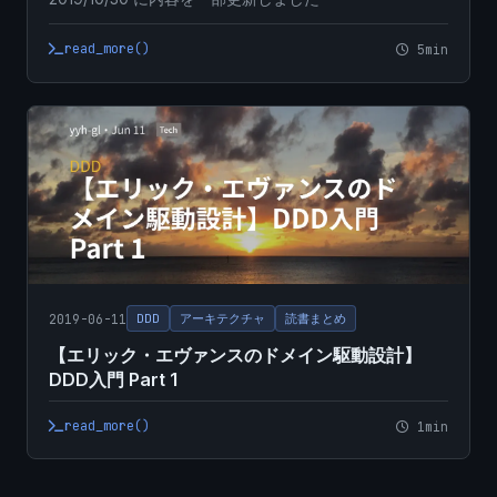
read_more()
5min
2019-06-11
DDD
アーキテクチャ
読書まとめ
【エリック・エヴァンスのドメイン駆動設計】
DDD入門 Part 1
read_more()
1min